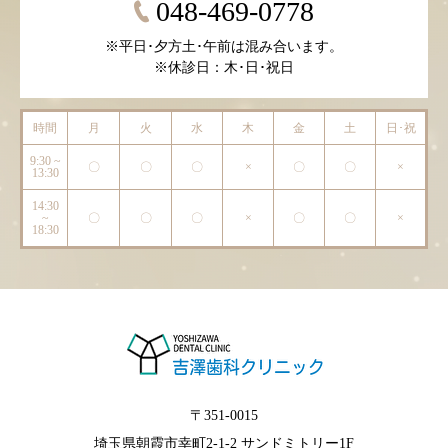
048-469-0778
※平日･夕方土･午前は混み合います。
※休診日：木･日･祝日
時間
月
火
水
木
金
土
日･祝
9:30 ~
〇
〇
〇
×
〇
〇
×
13:30
14:30
~
〇
〇
〇
×
〇
〇
×
18:30
〒351-0015
埼玉県朝霞市幸町2-1-2 サンドミトリー1F