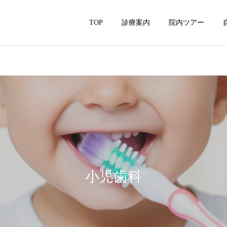
TOP
診療案内
院内ツアー
歯周病
口臭
小児歯科
矯正歯科
審美歯科